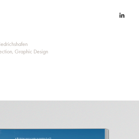
riedrichshafen
rection, Graphic Design